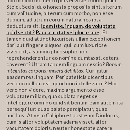
ullo minimo momento plus ei vitae tribuo quam
Stoici. Sed si duo honesta proposita sint, alterum
cum valitudine, alterum cum morbo, non esse
dubium, ad utrum eorum natura nos ipsa
deductura sit.
Idem iste, inquam, de voluptate
quid sentit?
Pauca mutat vel plura sane;
Et
tamen quid attinet luxuriosis ullam exceptionem
dari aut fingere aliquos, qui, cum luxuriose
viverent, a summo philosopho non
reprehenderentur eo nomine dumtaxat, cetera
caverent? Utram tandem linguam nescio?
Bonum
integritas corporis: misera debilitas.
Cur igitur
easdem res, inquam, Peripateticis dicentibus
verbum nullum est, quod non intellegatur? Hoc
vero non videre, maximo argumento esse
voluptatem illam, qua sublata neget se
intellegere omnino quid sit bonum-eam autem ita
persequitur: quae palato percipiatur, quae
auribus; At vero Callipho et post eum Diodorus,
cum is alter voluptatem adamavisset, alter
vacuitatem doloris, neuter honestate carere