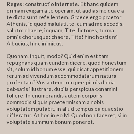
Reges: constructio interrete. Et hanc quidem
primam exigam a te operam, ut audias me quae a
te dicta sunt refellentem. Graece ergo praetor
Athenis, id quod maluisti, te, cum ad me accedis,
saluto: chaere, inquam, Tite! lictores, turma
omnis chorusque: chaere, Tite! hinc hostis mi
Albucius, hinc inimicus.
Quonam, inquit, modo? Quid enim est tam
repugnans quam eundem dicere, quod honestum
sit, solum id bonum esse, qui dicat appetitionem
rerum ad vivendum accommodatarum natura
profectam? Vos autem cum perspicuis dubia
debeatis illustrare, dubiis perspicua conamini
tollere. In enumerandis autem corporis
commodis si quis praetermissam a nobis
voluptatem putabit, in aliud tempus ea quaestio
differatur. At hoc in eo M. Quod non faceret, si in
voluptate summum bonum poneret.