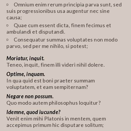
Omnium enim rerum principia parva sunt, sed
suis progressionibus usa augentur nec sine
causa;
Quae cum essent dicta, finem fecimus et
ambulandi et disputandi.
Consequatur summas voluptates non modo
parvo, sed per me nihilo, si potest;
Moriatur, inquit.
Teneo, inquit, finem illi videri nihil dolere.
Optime, inquam.
In qua quid est boni praeter summam
voluptatem, et eam sempiternam?
Negare non possum.
Quo modo autem philosophus loquitur?
Idemne, quod iucunde?
Venit enim mihi Platonis in mentem, quem
accepimus primum hic disputare solitum;