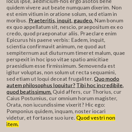
locus ipse, aedificium-hos ergo asotos bene
quidem vivere aut beate numquam dixerim. Non
est enim vitium in oratione solum, sed etiam in
moribus.
Praeteritis, inquit, gaudeo.
Nam bonum
ex quo appellatum sit, nescio, praepositum ex eo
credo, quod praeponatur aliis. Praeclare enim
Epicurus his paene verbis: Eadem, inquit,
scientia confirmavit animum, ne quod aut
sempiternum aut diuturnum timeret malum, quae
perspexit in hoc ipso vitae spatio amicitiae
praesidium esse firmissimum. Semovenda est
igitur voluptas, non solum ut recta sequamini,
sed etiam ut loqui deceat frugaliter.
Quo modo
autem philosophus loquitur?
Tibi hoc incredibile,
quod beatissimum.
Quid affers, cur Thorius, cur
Caius Postumius, cur omnium horum magister,
Orata, non iucundissime vixerit? Hic ego:
Pomponius quidem, inquam, noster iocari
videtur, et fortasse suo iure.
Quod vestri non
item.