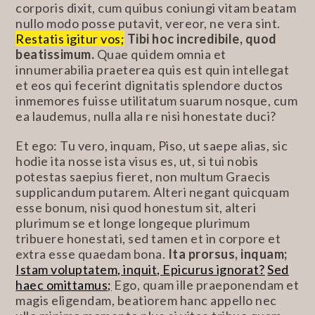
corporis dixit, cum quibus coniungi vitam beatam
nullo modo posse putavit, vereor, ne vera sint.
Restatis igitur vos;
Tibi hoc incredibile, quod
beatissimum.
Quae quidem omnia et
innumerabilia praeterea quis est quin intellegat
et eos qui fecerint dignitatis splendore ductos
inmemores fuisse utilitatum suarum nosque, cum
ea laudemus, nulla alla re nisi honestate duci?
Et ego: Tu vero, inquam, Piso, ut saepe alias, sic
hodie ita nosse ista visus es, ut, si tui nobis
potestas saepius fieret, non multum Graecis
supplicandum putarem. Alteri negant quicquam
esse bonum, nisi quod honestum sit, alteri
plurimum se et longe longeque plurimum
tribuere honestati, sed tamen et in corpore et
extra esse quaedam bona.
Ita prorsus, inquam;
Istam voluptatem, inquit, Epicurus ignorat?
Sed
haec omittamus;
Ego, quam ille praeponendam et
magis eligendam, beatiorem hanc appello nec