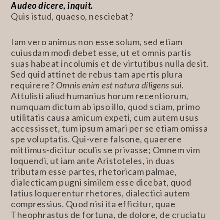
Audeo dicere, inquit.
Quis istud, quaeso, nesciebat?
Iam vero animus non esse solum, sed etiam
cuiusdam modi debet esse, ut et omnis partis
suas habeat incolumis et de virtutibus nulla desit.
Sed quid attinet de rebus tam apertis plura
requirere?
Omnis enim est natura diligens sui.
Attulisti aliud humanius horum recentiorum,
numquam dictum ab ipso illo, quod sciam, primo
utilitatis causa amicum expeti, cum autem usus
accessisset, tum ipsum amari per se etiam omissa
spe voluptatis. Qui-vere falsone, quaerere
mittimus-dicitur oculis se privasse; Omnem vim
loquendi, ut iam ante Aristoteles, in duas
tributam esse partes, rhetoricam palmae,
dialecticam pugni similem esse dicebat, quod
latius loquerentur rhetores, dialectici autem
compressius. Quod nisi ita efficitur, quae
Theophrastus de fortuna, de dolore, de cruciatu