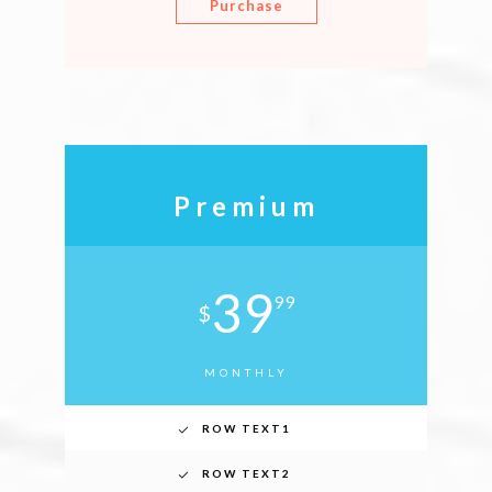
Purchase
Premium
39
99
$
MONTHLY
ROW TEXT1
ROW TEXT2