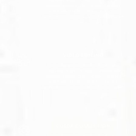
tincidunt id velit sit amet vestibulum. In
venenatis tempus odio ut dictum. Curabitur
ac nisl molestie, facilisis nibh ac, facilisis
ligula. Integer congue malesuada eros congue
varius.
VIDEO EDITING
Fusce aliquam tincidunt hendrerit. Nunc
tincidunt id velit sit amet vestibulum. In
venenatis tempus odio ut dictum. Curabitur
ac nisl molestie, facilisis nibh ac, facilisis
ligula. Integer congue malesuada eros congue
varius.
COLOR CORRECTION
Fusce aliquam tincidunt hendrerit. Nunc