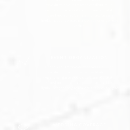
tincidunt id velit sit amet vestibulum. In
venenatis tempus odio ut dictum. Curabitur
ac nisl molestie, facilisis nibh ac, facilisis
ligula. Integer congue malesuada eros congue
varius.
EVENT ORGANIZATION
Fusce aliquam tincidunt hendrerit. Nunc
tincidunt id velit sit amet vestibulum. In
venenatis tempus odio ut dictum. Curabitur
ac nisl molestie, facilisis nibh ac, facilisis
ligula. Integer congue malesuada eros congue
varius.
WEDDING COVERAGE