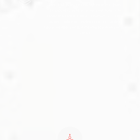
Fusce aliquam tincidunt hendrerit. Nunc
tincidunt id velit sit amet vestibulum. In
venenatis tempus odio ut dictum. Curabitur
ac nisl molestie, facilisis nibh ac, facilisis
ligula. Integer congue malesuada eros congue
varius.